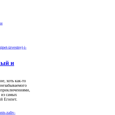
ии
ный и
е, хоть как-то
 незабываемого
 приключениями,
 из самых
й Египет.