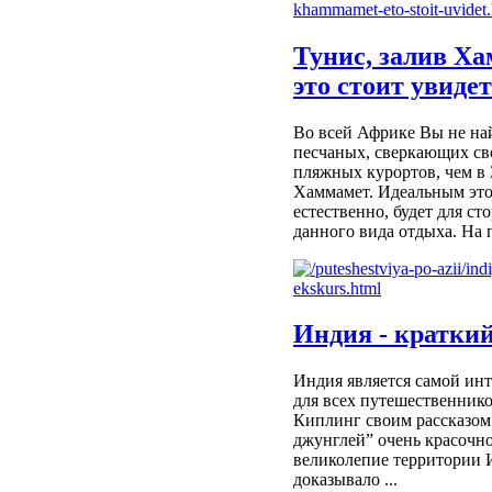
Тунис, залив Ха
это стоит увиде
Во всей Африке Вы не на
песчаных, сверкающих св
пляжных курортов, чем в 
Хаммамет. Идеальным это
естественно, будет для ст
данного вида отдыха. На п
Индия - краткий
Индия является самой ин
для всех путешественнико
Киплинг своим рассказом
джунглей” очень красочно
великолепие территории 
доказывало ...