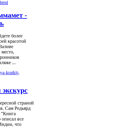
ммамет -
ть
йдете более
оей красотой
Заливе
 место,
оронников
ляже ...
 экскурс
тересной страной
в. Сам Редьярд
 “Книга
 описал все
Индии, что