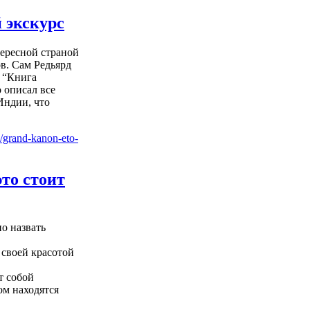
 экскурс
тересной страной
в. Сам Редьярд
 “Книга
 описал все
Индии, что
это стоит
о назвать
 своей красотой
т собой
ом находятся