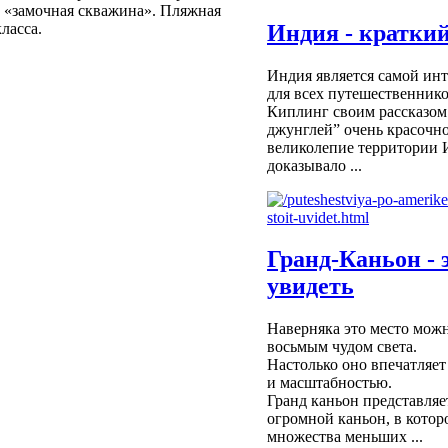
е «замочная скважина». Пляжная
Индия - краткий
ласса.
Индия является самой ин
для всех путешественнико
Киплинг своим рассказом
джунглей” очень красочно
великолепие территории 
доказывало ...
Гранд-Каньон - 
увидеть
Наверняка это место можн
восьмым чудом света.
Настолько оно впечатляет
и масштабностью.
Гранд каньон представляе
огромной каньон, в котор
множества меньших ...