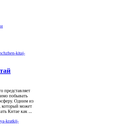
ии
тай
то представляет
димо побывать
мосферу. Одним из
, который может
ть Китае как ...