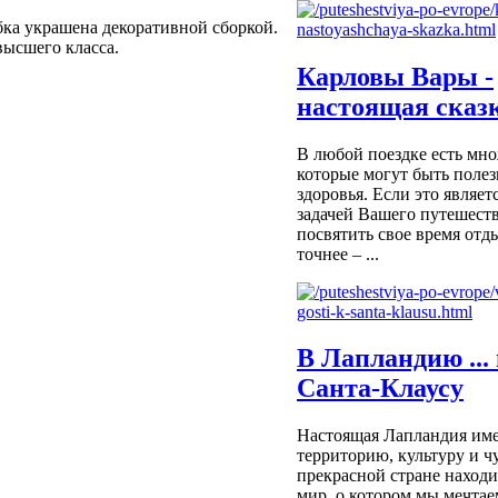
ка украшена декоративной сборкой.
высшего класса.
Карловы Вары -
настоящая сказ
В любой поездке есть мн
которые могут быть полез
здоровья. Если это являет
задачей Вашего путешеств
посвятить свое время отды
точнее – ...
В Лапландию ... 
Санта-Клаусу
Настоящая Лапландия име
территорию, культуру и чу
прекрасной стране находи
мир, о котором мы мечтаем