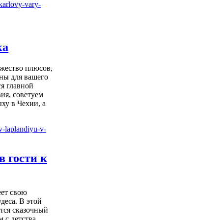
ка
ожество плюсов,
ны для вашего
ся главной
ия, советуем
ху в Чехии, а
в гости к
ет свою
деса. В этой
тся сказочный
 с детства.