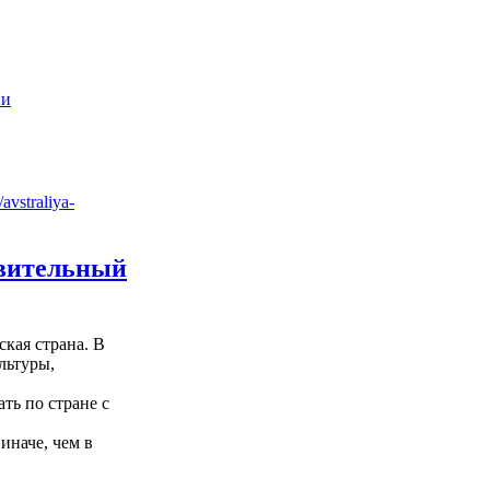
ии
ивительный
ская страна. В
льтуры,
ть по стране с
иначе, чем в