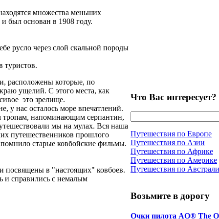
 находятся множества меньших
и был основан в 1908 году.
себе русло через слой скальной породы
 туристов.
и, расположены которые, по
раю ущелий. С этого места, как
Что Вас интересует?
сивое это зрелище.
, у нас осталось море впечатлений.
ым тропам, напоминающим серпантин,
утешествовали мы на мулах. Вся наша
Путешествия по Европе
ских путешественников прошлого
Путешествия по Азии
напомнило старые ковбойские фильмы.
Путешествия по Африке
Путешествия по Америке
Путешествия по Австрал
ли посвящены в "настоящих" ковбоев.
ь и справились с немалым
Возьмите в дорогу
Очки пилота AO® The O