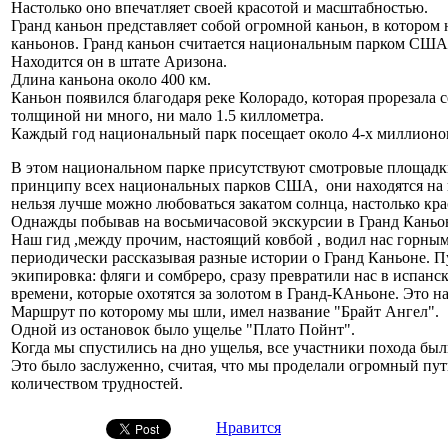
Настолько оно впечатляет своей красотой и масштабностью.
Гранд каньон представляет собой огромной каньон, в котором
каньонов. Гранд каньон считается национальным парком США 
Находится он в штате Аризона.
Длина каньона около 400 км.
Каньон появился благодаря реке Колорадо, которая прорезала 
толщиной ни много, ни мало 1.5 киллометра.
Каждый год национальный парк посещает около 4-х миллионов
В этом национальном парке присутствуют смотровые площадк
принципу всех национальных парков США, они находятся на к
нельзя лучше можно любоваться закатом солнца, настолько кра
Однажды побывав на восьмичасовой экскурсии в Гранд Каньоне
Наш гид ,между прочим, настоящий ковбой , водил нас горн
периодически рассказывая разные истории о Гранд Каньоне. П
экипировка: фляги и сомбреро, сразу превратили нас в испан
времени, которые охотятся за золотом в Гранд-КАньоне. Это 
Маршрут по которому мы шли, имел название "Брайт Ангел".
Одной из остановок было ущелье "Плато Пойнт".
Когда мы спустились на дно ущелья, все участники похода бы
Это было заслуженно, считая, что мы проделали огромный пут
количеством трудностей.
Нравится