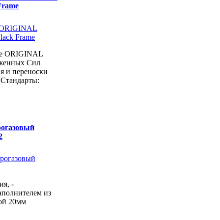
 Frame
he ORIGINAL
уженных Сил
я и переноски
.Стандарты:
рогазовый
2
я, -
аполнителем из
ой 20мм