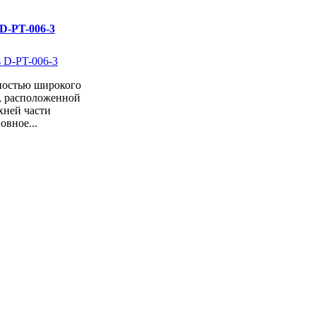
D-PT-006-3
ностью широкого
и, расположенной
хней части
овное...