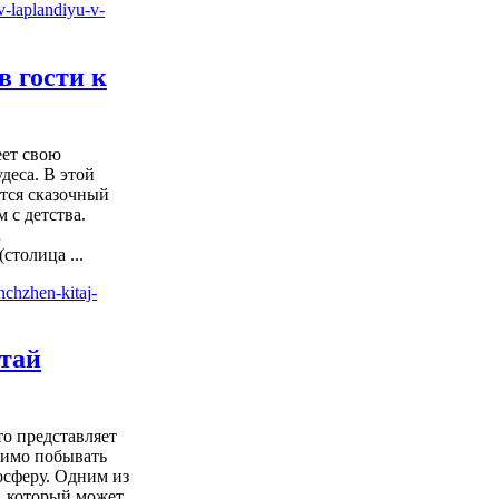
в гости к
ет свою
деса. В этой
тся сказочный
 с детства.
…
столица ...
тай
то представляет
димо побывать
мосферу. Одним из
, который может