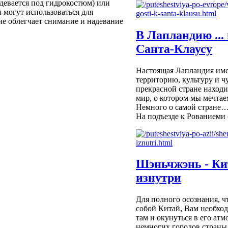
девается под гидрокостюм) или
 могут использоваться для
е облегчает снимание и надевание
В Лапландию ... 
Санта-Клаусу
Настоящая Лапландия име
территорию, культуру и чу
прекрасной стране находи
мир, о котором мы мечтаем
Немного о самой стране
На подъезде к Рованиеми (
Шэньчжэнь - Ки
изнутри
Для полного осознания, ч
собой Китай, Вам необхо
там и окунуться в его ат
немногих городов страны