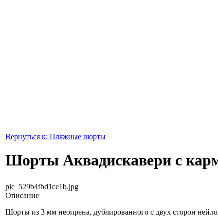
Вернуться к: Пляжные шорты
Шорты Аквадискавери с кар
pic_529b4fbd1ce1b.jpg
Описание
Шорты из 3 мм неопрена, дублированного с двух сторон нейл