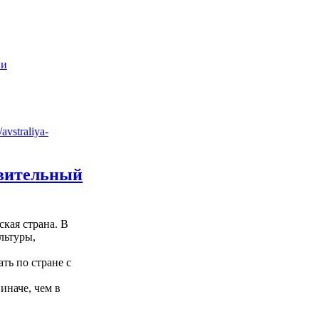
ии
ивительный
ская страна. В
льтуры,
ть по стране с
иначе, чем в